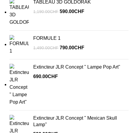
TABLEAU 3D GOLDORAK
Le
Le
590.00
CHF
1,190.00
CHF
prix
prix
initial
actuel
était :
est :
FORMULE 1
1,190.00CHF.
590.00CHF.
Le
Le
790.00
CHF
1,490.00
CHF
prix
prix
initial
actuel
Extincteur JLR Concept " Lampe Pop Art"
était :
est :
690.00
CHF
1,490.00CHF.
790.00CHF.
Extincteur JLR Concept " Mexican Skull
Lamp"