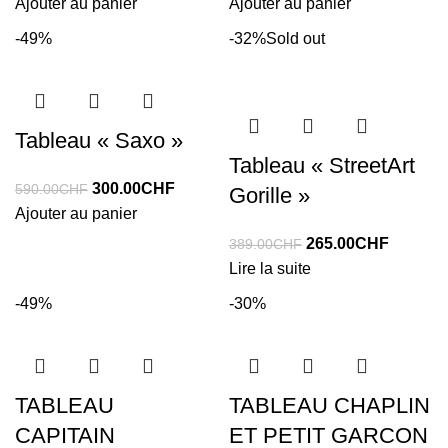
prix
prix
prix
prix
Ajouter au panier
Ajouter au panier
initial
actuel
initial
actuel
-49%
-32%
Sold out
était :
est :
était :
est :
390.00CHF.
190.00CHF.
119.00CHF.
45.00CHF
Tableau « Saxo »
Tableau « StreetArt
Le
Le
300.00
CHF
590.00
CHF
Gorille »
prix
prix
Ajouter au panier
initial
actuel
Le
Le
265.00
CHF
389.00
CHF
était :
est :
prix
prix
Lire la suite
590.00CHF.
300.00CHF.
initial
actuel
-49%
-30%
était :
est :
389.00CHF.
265.00C
TABLEAU
TABLEAU CHAPLIN
CAPITAIN
ET PETIT GARCON