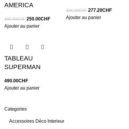
AMERICA
Le
Le
277.20
CHF
396.00
CHF
prix
prix
Ajouter au panier
Le
Le
250.00
CHF
490.00
CHF
initial
actuel
prix
prix
Ajouter au panier
était :
est :
initial
actuel
396.00CHF.
277.20C
était :
est :
490.00CHF.
250.00CHF.
TABLEAU
SUPERMAN
490.00
CHF
Ajouter au panier
Categories
Accessoires Déco Interieur