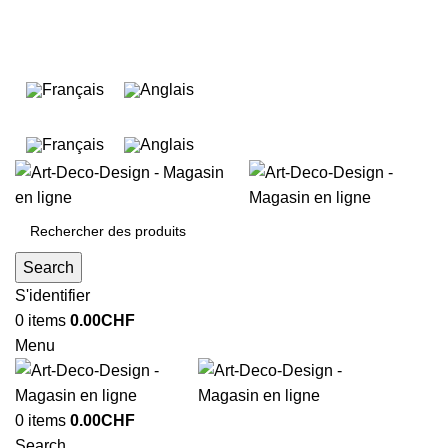
Des produits originaux et exclusifs
+41 78 225 63 73
info@artsdecodesign.com
+41 78 225 63 73
Search
S'identifier
0
items
0.00
CHF
Menu
0
items
0.00
CHF
Search