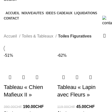
Parcourir les catégories
ACCUEIL
NOUVEAUTES
IDEES CADEAUX
LIQUIDATIONS
CONTACT
Toiles Figuratives
Accueil
Toiles & Tableaux
Toiles Figuratives
-51%
-62%
Tableau « Chien
Tableau « Lapin
Mafieux II »
avec Fleurs »
Le
Le
Le
Le
190.00
CHF
45.00
CHF
390.00
CHF
119.00
CHF