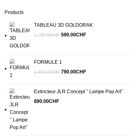
Products
TABLEAU 3D GOLDORAK
Le
Le
590.00
CHF
1,190.00
CHF
prix
prix
initial
actuel
était :
est :
FORMULE 1
1,190.00CHF.
590.00CHF.
Le
Le
790.00
CHF
1,490.00
CHF
prix
prix
initial
actuel
Extincteur JLR Concept " Lampe Pop Art"
était :
est :
690.00
CHF
1,490.00CHF.
790.00CHF.