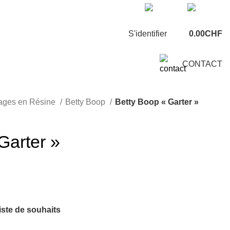
8 225 63 73
info@artsdecodesign.com
S'identifier
0.00
CHF
CONTACT
ages en Résine
Betty Boop
Betty Boop « Garter »
Garter »
liste de souhaits