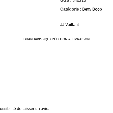
UGS :
340210
Catégorie :
Betty Boop
JJ Vaillant
BRAND
AVIS (0)
EXPÉDITION & LIVRAISON
ssibilité de laisser un avis.