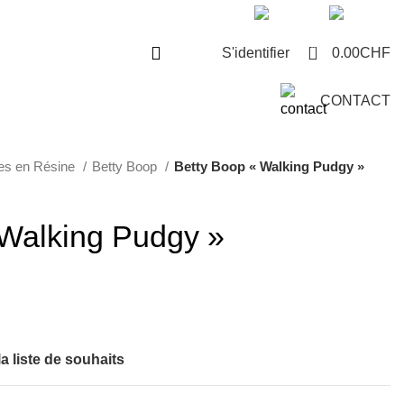
8 225 63 73
info@artsdecodesign.com
0
S'identifier
0.00
CHF
CONTACT
es en Résine
Betty Boop
Betty Boop « Walking Pudgy »
 Walking Pudgy »
la liste de souhaits