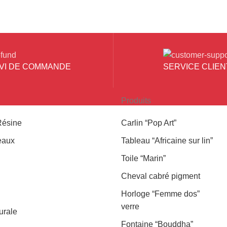
IVI DE COMMANDE
SERVICE CLIEN
Produits
Résine
Carlin “Pop Art”
eaux
Tableau “Africaine sur lin”
Toile “Marin”
Cheval cabré pigment
Horloge “Femme dos”
verre
urale
Fontaine “Bouddha”