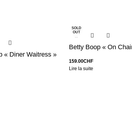
SOLD
OUT
Betty Boop « On Chai
p « Diner Waitress »
159.00
CHF
Lire la suite