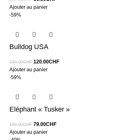
prix
prix
Ajouter au panier
initial
actuel
-59%
était :
est :
129.00CHF.
60.00CHF.
Bulldog USA
Le
Le
120.00
CHF
290.00
CHF
prix
prix
Ajouter au panier
initial
actuel
-59%
était :
est :
290.00CHF.
120.00CHF.
Eléphant « Tusker »
Le
Le
79.00
CHF
195.00
CHF
prix
prix
Ajouter au panier
initial
actuel
-40%