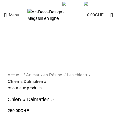
+41 78 225 63 73
Menu
0.00
CHF
Sold out
Click to enlarge
Accueil
Animaux en Résine
Les chiens
Chien « Dalmatien »
retour aux produits
Chien « Dalmatien »
259.00
CHF