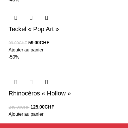
était :
est :
195.00CHF.
79.00CHF.
Teckel « Pop Art »
Le
Le
59.00
CHF
99.00
CHF
prix
prix
Ajouter au panier
initial
actuel
-50%
était :
est :
99.00CHF.
59.00CHF.
Rhinocéros « Hollow »
Le
Le
125.00
CHF
249.00
CHF
prix
prix
Ajouter au panier
initial
actuel