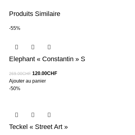
Produits Similaire
-55%
Elephant « Constantin » S
Le
Le
120.00
CHF
269.00
CHF
prix
prix
Ajouter au panier
initial
actuel
-50%
était :
est :
269.00CHF.
120.00CHF.
Teckel « Street Art »